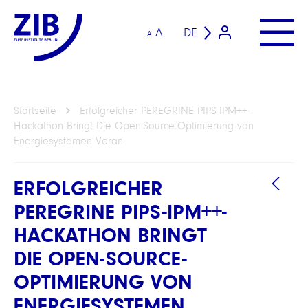
A
DE
A
Startseite
Erfolgreicher PEREGRINE PIPS-IPM++-
Hackathon Bringt Die Open-Source-Optimierung von
Energiesystemen Voran
ERFOLGREICHER
PEREGRINE PIPS-IPM++-
HACKATHON BRINGT
DIE OPEN-SOURCE-
OPTIMIERUNG VON
ENERGIESYSTEMEN