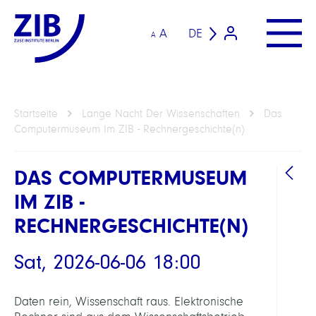
A
DE
A
Startseite
Lange Nacht Der Wissenschaften
Das
Computermuseum Im ZIB - Rechnergeschichte(n)
DAS COMPUTERMUSEUM
IM ZIB -
RECHNERGESCHICHTE(N)
Sat, 2026-06-06 18:00
Daten rein, Wissenschaft raus. Elektronische