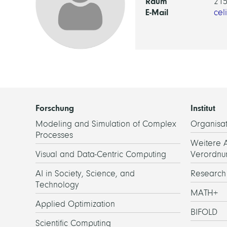
Raum
21
E-Mail
cel
Forschung
Institut
Modeling and Simulation of Complex
Organisat
Processes
Weitere 
Visual and Data-Centric Computing
Verordnu
AI in Society, Science, and
Researc
Technology
MATH+
Applied Optimization
BIFOLD
Scientific Computing