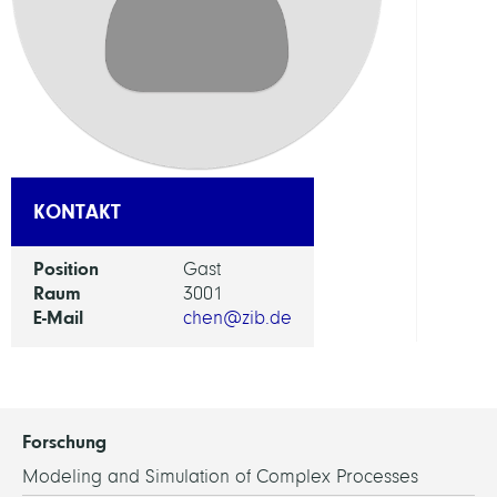
Appl
Optim
ARBEI
Mobil
KONTAKT
Position
Gast
Raum
3001
E-Mail
chen@zib.de
Forschung
Modeling and Simulation of Complex Processes