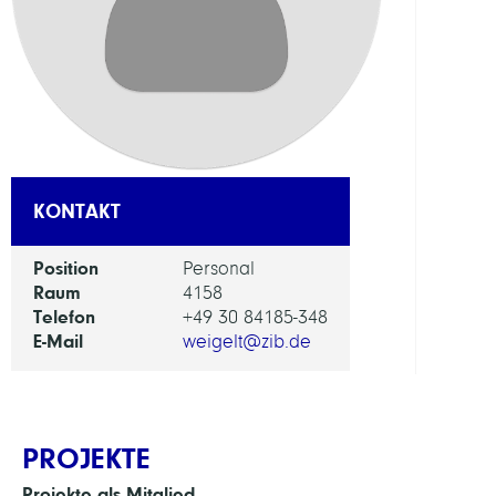
FORS
EINHEI
Digita
Data
and
Infor
KONTAKT
for
Socie
Position
Personal
Scien
Raum
4158
and
Telefon
+49 30 84185-348
Cultu
E-Mail
weigelt@zib.de
PROJEKTE
Projekte als Mitglied