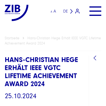
A
DE
A
Startseite
Hans-Christian Hege Erhält IEEE VGTC Lifetime
Achievement Award 2024
HANS-CHRISTIAN HEGE
ERHÄLT IEEE VGTC
LIFETIME ACHIEVEMENT
AWARD 2024
ANHÄ
25.10.2024