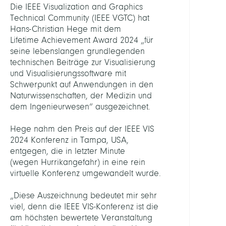
Die IEEE Visualization and Graphics
VGTC
Technical Community (IEEE VGTC) hat
Life-
Hans-Christian Hege mit dem
TIme-
Lifetime Achievement Award 2024 „für
Achi
seine lebenslangen grundlegenden
Awar
technischen Beiträge zur Visualisierung
Hege
und Visualisierungssoftware mit
final.
Schwerpunkt auf Anwendungen in den
Naturwissenschaften, der Medizin und
LINKS
dem Ingenieurwesen“ ausgezeichnet.
Hege nahm den Preis auf der IEEE VIS
VIS
2024 Konferenz in Tampa, USA,
2024
entgegen, die in letzter Minute
Awar
(wegen Hurrikangefahr) in eine rein
virtuelle Konferenz umgewandelt wurde.
Awar
„Diese Auszeichnung bedeutet mir sehr
Criter
viel, denn die IEEE VIS-Konferenz ist die
am höchsten bewertete Veranstaltung