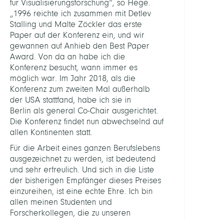
für Visualisierungsforschung“, so Hege.
Previ
„1996 reichte ich zusammen mit Detlev
Awar
Stalling und Malte Zöckler das erste
Winn
Paper auf der Konferenz ein, und wir
gewannen auf Anhieb den Best Paper
Award. Von da an habe ich die
Konferenz besucht, wann immer es
möglich war. Im Jahr 2018, als die
Konferenz zum zweiten Mal außerhalb
der USA stattfand, habe ich sie in
Berlin als general Co-Chair ausgerichtet.
Die Konferenz findet nun abwechselnd auf
allen Kontinenten statt.
Für die Arbeit eines ganzen Berufslebens
ausgezeichnet zu werden, ist bedeutend
und sehr erfreulich. Und sich in die Liste
der bisherigen Empfänger dieses Preises
einzureihen, ist eine echte Ehre. Ich bin
allen meinen Studenten und
Forscherkollegen, die zu unseren