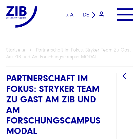
A
DE
A
Startseite
Partnerschaft Im Fokus: Stryker Team Zu Gast
Am ZIB und Am Forschungscampus MODAL
PARTNERSCHAFT IM
FOKUS: STRYKER TEAM
ZU GAST AM ZIB UND
AM
FORSCHUNGSCAMPUS
MODAL