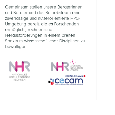
Predi
Gemeinsam stellen unsere Beraterinnen
und Berater und das Betriebsteam eine
LINKS
zuverlässige und nutzerorientierte HPC-
Umgebung bereit, die es Forschenden
NHR
ermöglicht, rechnerische
Cente
Herausforderungen in einem breiten
Spektrum wissenschaftlicher Disziplinen zu
NHR
bewältigen.
Allia
Math
and
Comp
in
Molec
Simul