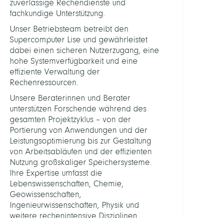
zuverlässige Rechendienste und
fachkundige Unterstützung.
Holla
Morit
Unser Betriebsteam betreibt den
Fried
Supercomputer Lise und gewährleistet
dabei einen sicheren Nutzerzugang, eine
Klaus
hohe Systemverfügbarkeit und eine
Raine
effiziente Verwaltung der
Rechenressourcen.
Krish
Unsere Beraterinnen und Berater
Aniru
unterstützen Forschende während des
Dr.
gesamten Projektzyklus – von der
Show
Portierung von Anwendungen und der
all
Leistungsoptimierung bis zur Gestaltung
PROJE
von Arbeitsabläufen und der effizienten
Nutzung großskaliger Speichersysteme.
Ihre Expertise umfasst die
AI-
Lebenswissenschaften, Chemie,
Accel
Geowissenschaften,
Molec
Ingenieurwissenschaften, Physik und
Struct
weitere rechenintensive Disziplinen.