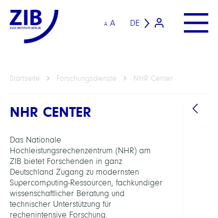
A
DE
A
Startseite
Forschungsdienste
NHR Center
NHR CENTER
Das Nationale
Hochleistungsrechenzentrum (NHR) am
ZIB bietet Forschenden in ganz
Deutschland Zugang zu modernsten
LEITU
Supercomputing-Ressourcen, fachkundiger
wissenschaftlicher Beratung und
Nikoli
technischer Unterstützung für
Geor
rechenintensive Forschung.