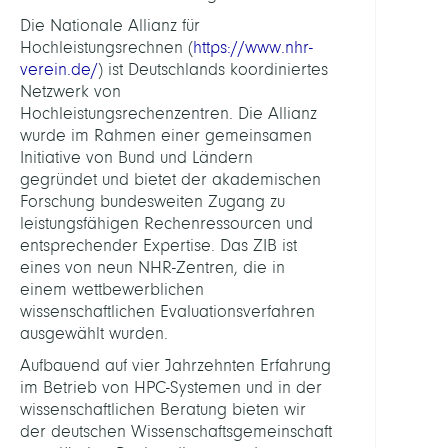
Die Nationale Allianz für
ASSIS
Hochleistungsrechnen (
https://www.nhr-
verein.de/
) ist Deutschlands koordiniertes
Netzwerk von
Fehlh
Hochleistungsrechenzentren. Die Allianz
Petra
wurde im Rahmen einer gemeinsamen
Initiative von Bund und Ländern
ARBEI
gegründet und bietet der akademischen
Forschung bundesweiten Zugang zu
HPC
leistungsfähigen Rechenressourcen und
Syst
entsprechender Expertise. Das ZIB ist
eines von neun NHR-Zentren, die in
einem wettbewerblichen
PERSO
wissenschaftlichen Evaluationsverfahren
ausgewählt wurden.
Engel
Aufbauend auf vier Jahrzehnten Erfahrung
Elias
im Betrieb von HPC-Systemen und in der
wissenschaftlichen Beratung bieten wir
Fehlh
der deutschen Wissenschaftsgemeinschaft
Petra