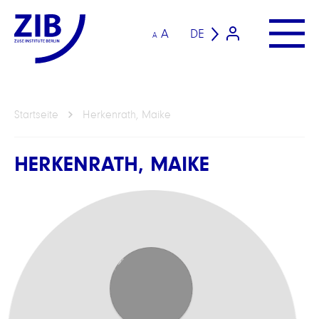
A
DE
A
Startseite
Herkenrath, Maike
HERKENRATH, MAIKE