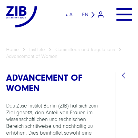
A
EN
A
Home
Institute
Committees and Regulations
Advancement of Women
ADVANCEMENT OF
WOMEN
Das Zuse-Institut Berlin (ZIB) hat sich zum
Ziel gesetzt, den Anteil von Frauen im
ATTAC
wissenschaftlichen und technischen
Bereich schrittweise und nachhaltig zu
erhöhen. Dies beinhaltet sowohl eine