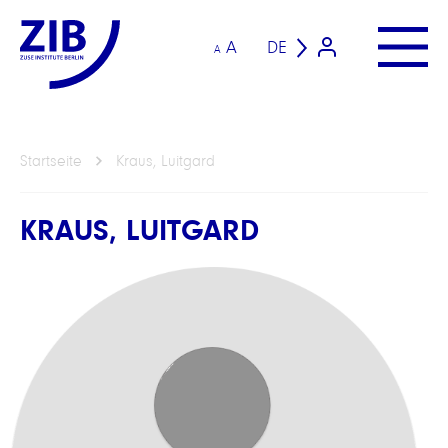
A
DE
A
Startseite
Kraus, Luitgard
KRAUS, LUITGARD