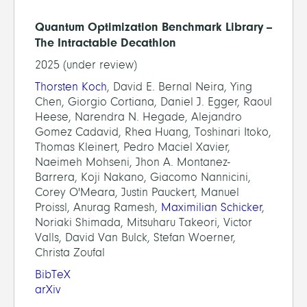
Quantum Optimization Benchmark Library --
The Intractable Decathlon
2025 (under review)
Thorsten Koch
, David E. Bernal Neira, Ying
Chen, Giorgio Cortiana, Daniel J. Egger, Raoul
Heese, Narendra N. Hegade, Alejandro
Gomez Cadavid, Rhea Huang, Toshinari Itoko,
Thomas Kleinert, Pedro Maciel Xavier,
Naeimeh Mohseni, Jhon A. Montanez-
Barrera, Koji Nakano, Giacomo Nannicini,
Corey O'Meara, Justin Pauckert, Manuel
Proissl, Anurag Ramesh,
Maximilian Schicker
,
Noriaki Shimada, Mitsuharu Takeori, Victor
Valls, David Van Bulck, Stefan Woerner,
Christa Zoufal
BibTeX
arXiv