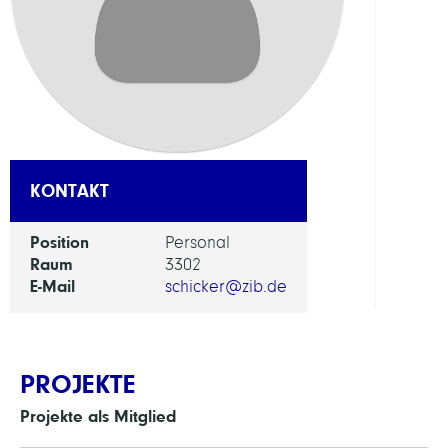
Appl
Optim
ARBEI
Susta
KONTAKT
Ener
Plann
Position
Personal
Raum
3302
E-Mail
schicker@zib.de
PROJEKTE
Projekte als Mitglied