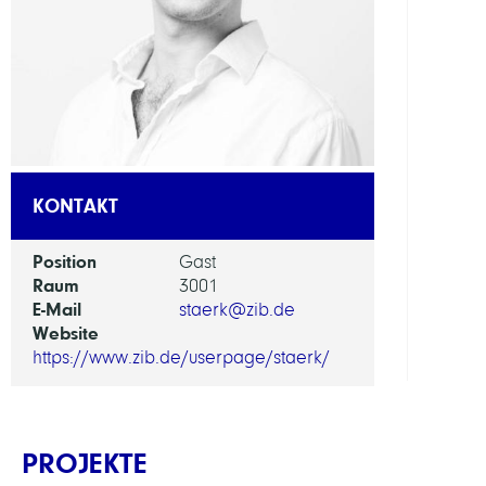
Appl
Optim
ARBEI
Mobil
KONTAKT
Position
Gast
Raum
3001
E-Mail
staerk@zib.de
Website
https://www.zib.de/userpage/staerk/
PROJEKTE