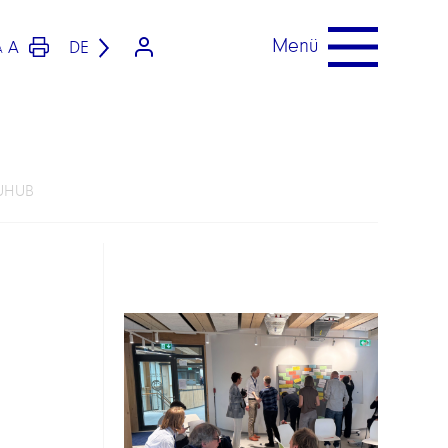
Menü
A
DE
A
FUHUB