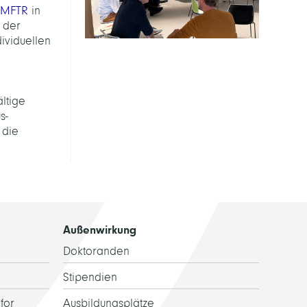
BMFTR
in
 der
ividuellen
ltige
s-
 die
Außenwirkung
Doktoranden
Stipendien
for
Ausbildungsplätze