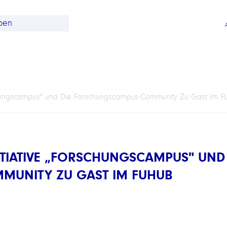
schungscampus" und Die Forschungscampus-Community Zu Gast Im 
ITIATIVE „FORSCHUNGSCAMPUS" UND
MUNITY ZU GAST IM FUHUB