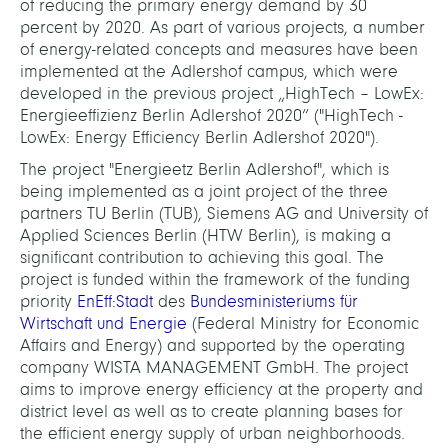
of reducing the primary energy demand by 30
percent by 2020. As part of various projects, a number
of energy-related concepts and measures have been
implemented at the Adlershof campus, which were
developed in the previous project „HighTech – LowEx:
Energieeffizienz Berlin Adlershof 2020“ ("HighTech -
LowEx: Energy Efficiency Berlin Adlershof 2020").
The project "Energieetz Berlin Adlershof", which is
being implemented as a joint project of the three
partners TU Berlin (TUB), Siemens AG and University of
Applied Sciences Berlin (HTW Berlin), is making a
significant contribution to achieving this goal. The
project is funded within the framework of the funding
priority
EnEff:Stadt
des
Bundesministeriums für
Wirtschaft und Energie
(Federal Ministry for Economic
Affairs and Energy) and supported by the operating
company WISTA MANAGEMENT GmbH. The project
aims to improve energy efficiency at the property and
district level as well as to create planning bases for
the efficient energy supply of urban neighborhoods.