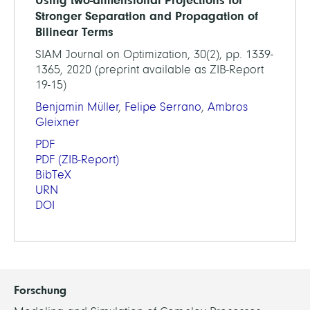
Using two-dimensional Projections for
Stronger Separation and Propagation of
Bilinear Terms
SIAM Journal on Optimization, 30(2), pp. 1339-
1365, 2020 (preprint available as ZIB-Report
19-15)
Benjamin Müller
,
Felipe Serrano
,
Ambros
Gleixner
PDF
PDF
(ZIB-Report)
BibTeX
URN
DOI
Forschung