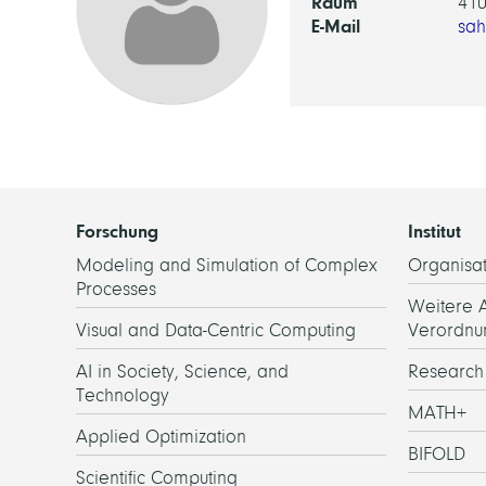
Raum
41
E-Mail
sa
Forschung
Institut
Modeling and Simulation of Complex
Organisat
Processes
Weitere 
Visual and Data-Centric Computing
Verordnu
AI in Society, Science, and
Researc
Technology
MATH+
Applied Optimization
BIFOLD
Scientific Computing