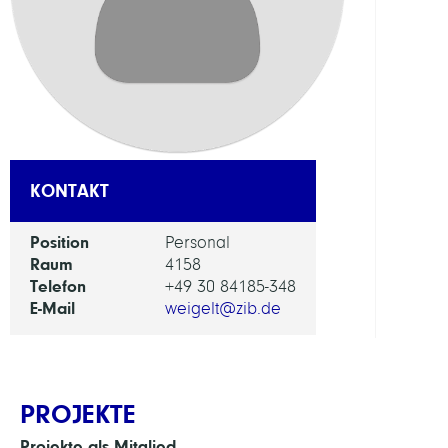
FORS
EINHEI
Digita
Data
and
Infor
KONTAKT
for
Socie
Position
Personal
Scien
Raum
4158
and
Telefon
+49 30 84185-348
Cultu
E-Mail
weigelt@zib.de
PROJEKTE
Projekte als Mitglied