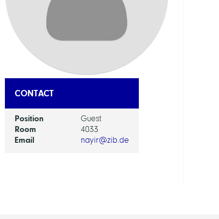
DEPAR
Mode
and
Simul
of
Comp
Proce
CONTACT
GROU
Position
Guest
Room
4033
Email
nayir@zib.de
Compu
Molec
Desi