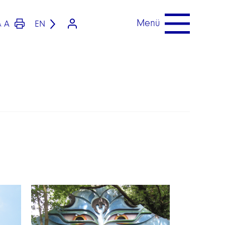
Menü
A
EN
A