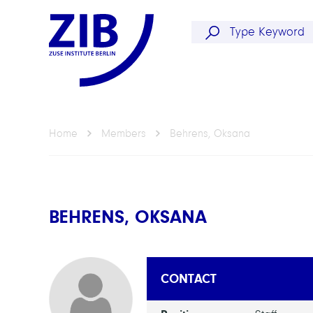
Home
Members
Behrens, Oksana
BEHRENS, OKSANA
CONTACT