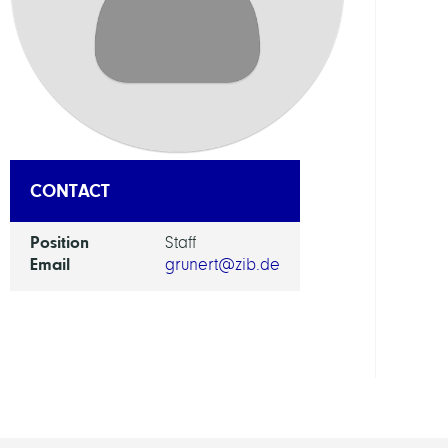
AI
in
Socie
Scien
and
Tech
CONTACT
GROU
Position
Staff
Email
grunert@zib.de
Intera
Optim
and
Learn