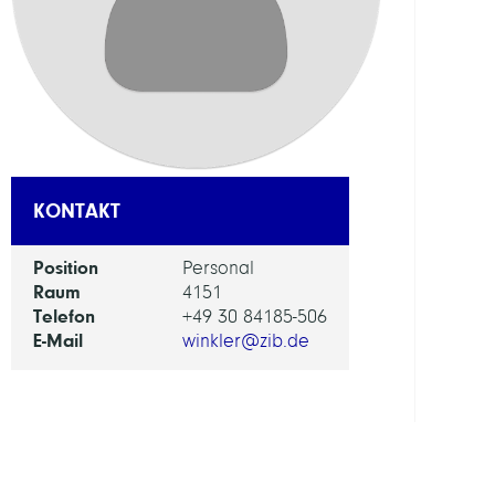
Digita
Berli
FORS
EINHEI
Digita
Data
KONTAKT
and
Infor
Position
Personal
for
Raum
4151
Socie
Telefon
+49 30 84185-506
Scien
E-Mail
winkler@zib.de
and
Cultu