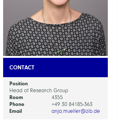
Digita
Berli
RESEA
SERVI
UNIT
Digita
Data
CONTACT
and
Infor
Position
for
Head of Research Group
Socie
Room
4355
Scien
Phone
+49 30 84185-363
and
Email
anja.mueller@zib.de
Cultu