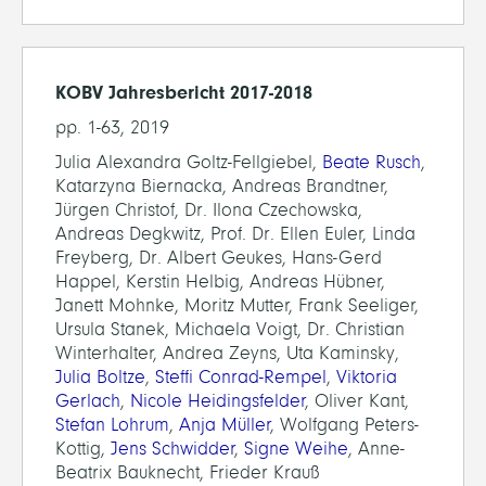
KOBV Jahresbericht 2017-2018
pp. 1-63, 2019
Julia Alexandra Goltz-Fellgiebel,
Beate Rusch
,
Katarzyna Biernacka, Andreas Brandtner,
Jürgen Christof, Dr. Ilona Czechowska,
Andreas Degkwitz, Prof. Dr. Ellen Euler, Linda
Freyberg, Dr. Albert Geukes, Hans-Gerd
Happel, Kerstin Helbig, Andreas Hübner,
Janett Mohnke, Moritz Mutter, Frank Seeliger,
Ursula Stanek, Michaela Voigt, Dr. Christian
Winterhalter, Andrea Zeyns, Uta Kaminsky,
Julia Boltze
,
Steffi Conrad-Rempel
,
Viktoria
Gerlach
,
Nicole Heidingsfelder
, Oliver Kant,
Stefan Lohrum
,
Anja Müller
, Wolfgang Peters-
Kottig,
Jens Schwidder
,
Signe Weihe
, Anne-
Beatrix Bauknecht, Frieder Krauß