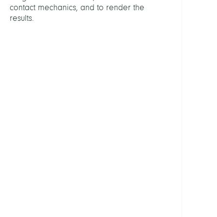
contact mechanics, and to render the
and
results.
Physi
LEITU
Weise
Marti
Dr.
Hege
Hans-
Chris
Zach
Stefa
Dr.
MITGL