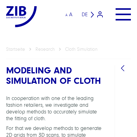
A
DE
A
Startseite
Research
Cloth Simulation
MODELING AND
SIMULATION OF CLOTH
In cooperation with one of the leading
fashion retailers, we investigate and
ARBEI
develop methods to accurately simulate
the fitting of cloth.
For that we develop methods to generate
Compu
2D grids from 3D scans, to simulate
Anat