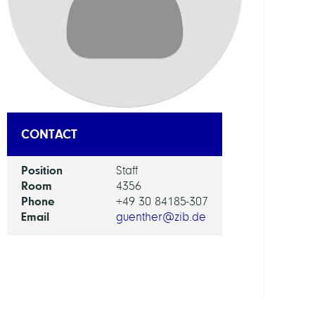
Infor
for
Socie
Scien
and
Cultu
GROU
CONTACT
Digita
Position
Staff
Prese
Room
4356
Phone
+49 30 84185-307
KOB
Email
guenther@zib.de
Libra
Netw
Berlin
Bran