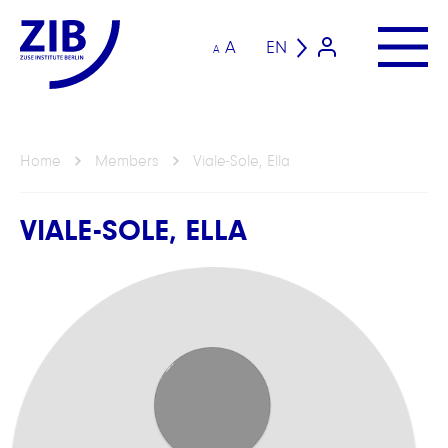
A
EN
A
Home
Members
Viale-Sole, Ella
VIALE-SOLE, ELLA