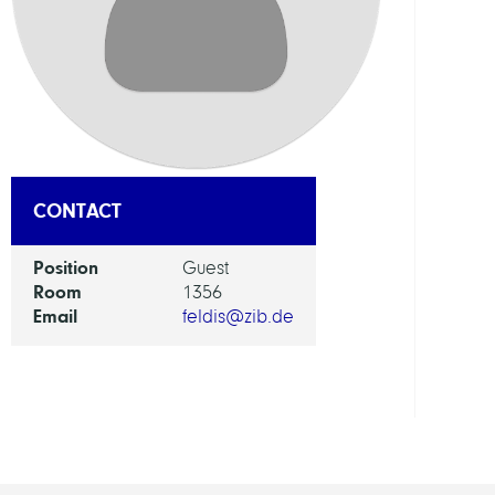
AI
in
Socie
Scien
and
Tech
CONTACT
GROU
Position
Guest
Room
1356
Intera
Email
feldis@zib.de
Optim
and
Learn