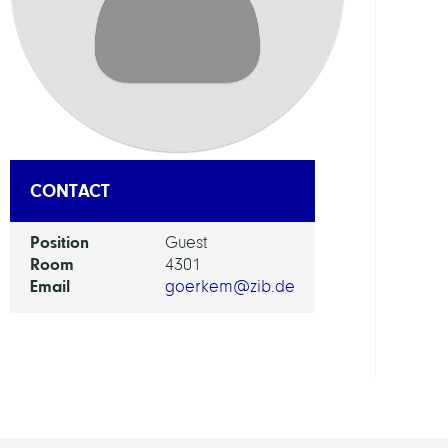
DEPAR
Visua
and
Data-
Centr
Comp
CONTACT
GROU
Position
Guest
Room
4301
Expla
Email
goerkem@zib.de
AI
for
Biolo