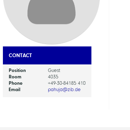
DEPAR
Mode
and
Simul
of
Comp
Proce
CONTACT
GROU
Position
Guest
Room
4035
Phone
+49-30-84185 410
Compu
Email
pahuja@zib.de
Molec
Desi