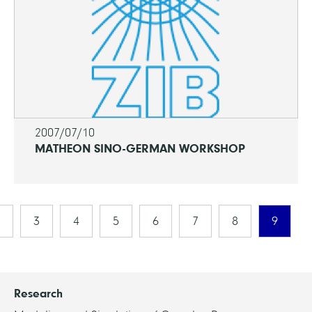
2007/07/10
MATHEON SINO-GERMAN WORKSHOP
3
4
5
6
7
8
9
Research