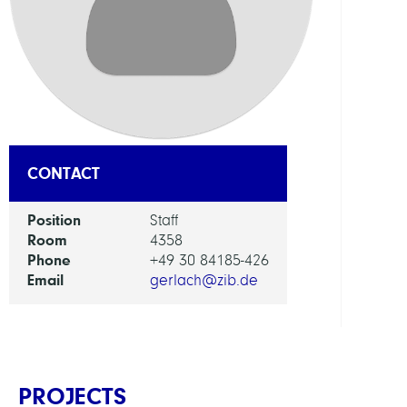
RESEA
SERVI
UNIT
Digita
Data
and
CONTACT
Infor
for
Position
Staff
Socie
Room
4358
Scien
Phone
+49 30 84185-426
and
Email
gerlach@zib.de
Cultu
PROJECTS