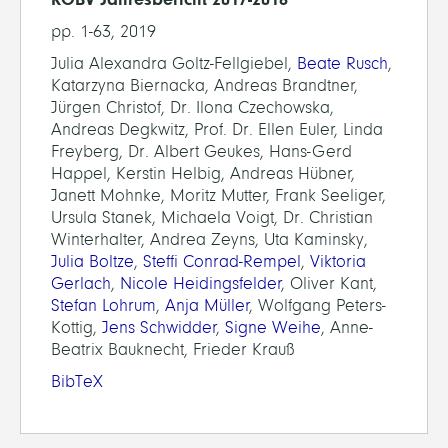
pp. 1-63, 2019
Julia Alexandra Goltz-Fellgiebel,
Beate Rusch
,
Katarzyna Biernacka, Andreas Brandtner,
Jürgen Christof, Dr. Ilona Czechowska,
Andreas Degkwitz, Prof. Dr. Ellen Euler, Linda
Freyberg, Dr. Albert Geukes, Hans-Gerd
Happel, Kerstin Helbig, Andreas Hübner,
Janett Mohnke, Moritz Mutter, Frank Seeliger,
Ursula Stanek, Michaela Voigt, Dr. Christian
Winterhalter, Andrea Zeyns, Uta Kaminsky,
Julia Boltze
,
Steffi Conrad-Rempel
,
Viktoria
Gerlach
,
Nicole Heidingsfelder
, Oliver Kant,
Stefan Lohrum
,
Anja Müller
, Wolfgang Peters-
Kottig,
Jens Schwidder
,
Signe Weihe
, Anne-
Beatrix Bauknecht, Frieder Krauß
BibTeX