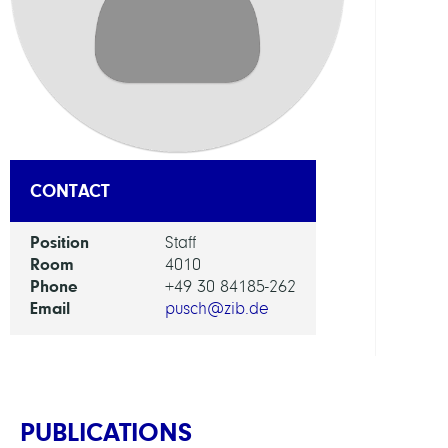
DEPAR
Visua
and
Data-
Centr
Comp
CONTACT
GROU
Position
Staff
Room
4010
Bioin
Phone
+49 30 84185-262
in
Email
pusch@zib.de
Medi
PUBLICATIONS